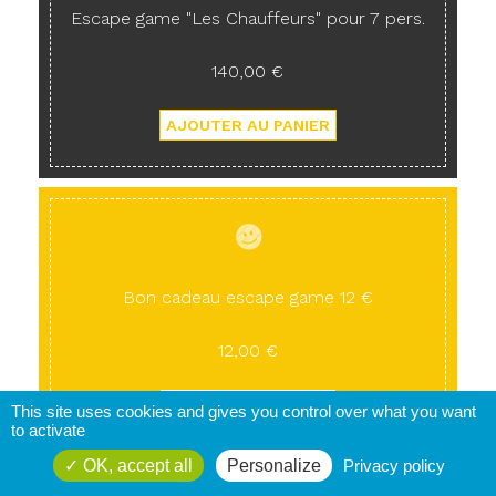
Escape game "Les Chauffeurs" pour 7 pers.
140,00 €
Bon cadeau escape game 12 €
12,00 €
This site uses cookies and gives you control over what you want
to activate
OK, accept all
Personalize
Privacy policy