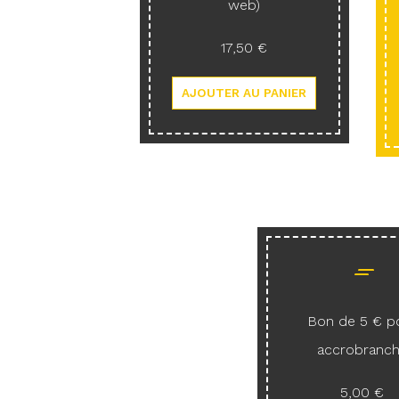
web)
17,50 €
Bon de 5 € p
accrobranc
5,00 €