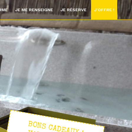
ORME
JE ME RENSEIGNE
JE RÉSERVE
J'OFFRE !
BONS CADEAUX !