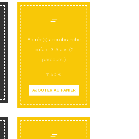
Entrée(s) accrobranche
enfant 3-5 ans (2
parcours )
11,50 €