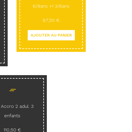
6/9ans +1 3/6ans
87,50 €
Accro 2 adul. 3
enfants
110,50 €