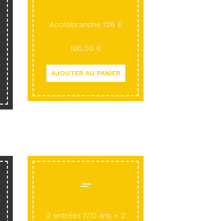
Accrobranche 126 E
126,00 €
2 entrées 7/12 ans + 2