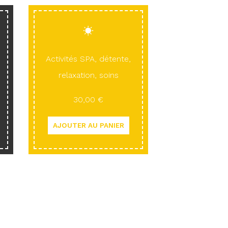
Activités SPA, détente,
relaxation, soins
30,00 €