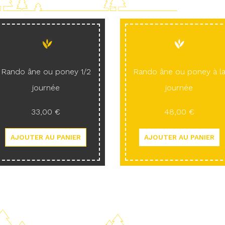
Rando âne ou poney 1/2
Rando âne ou poney à l
journée
journée
33,00 €
48,00 €