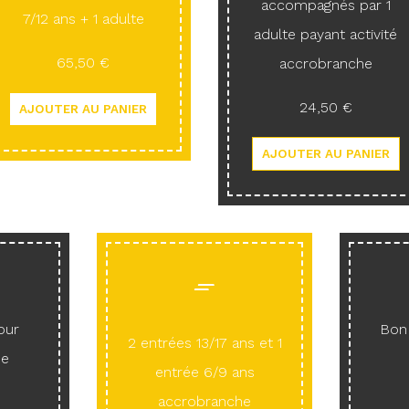
accompagnés par 1
7/12 ans + 1 adulte
adulte payant activité
65,50 €
accrobranche
24,50 €
our
Bon 
2 entrées 13/17 ans et 1
he
entrée 6/9 ans
accrobranche