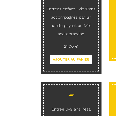
Entrées enfant - de 12ans
accompagnés par un
adulte payant activité
accrobranche
21,00 €
Entrée 6-9 ans (resa