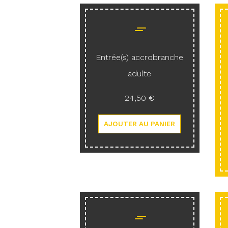
Entrée(s) accrobranche
adulte
24,50 €