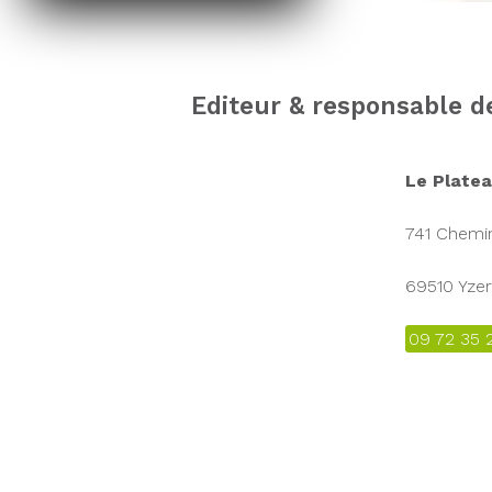
Editeur & responsable d
Le Platea
741 Chemin
69510 Yze
09 72 35 