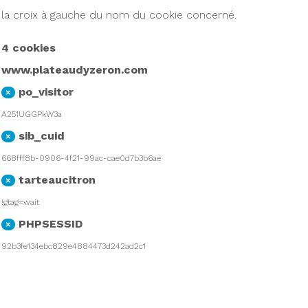
la croix à gauche du nom du cookie concerné.
4 cookies
www.plateaudyzeron.com
po_visitor
×
A251UGGPkW3a
sib_cuid
×
668fff8b-0906-4f21-99ac-cae0d7b3b6ae
tarteaucitron
×
!gtag=wait
PHPSESSID
×
92b3fe134ebc829e4884473d242ad2c1