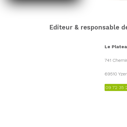
Editeur & responsable d
Le Platea
741 Chemin
69510 Yze
09 72 35 