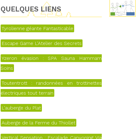
QUELQUES LIENS
Tyrolienne géante Fantasticable
Escape Game L'Atelier des Secrets
Yzeron évasion : SPA Sauna Hammam
Soins
Toutentrott : randonnées en trottinettes
électriques tout terrain
L'auberge du Plat
Auberge de la Ferme du Thiollet
Vertical Sensation : Escalade Canyoning Via