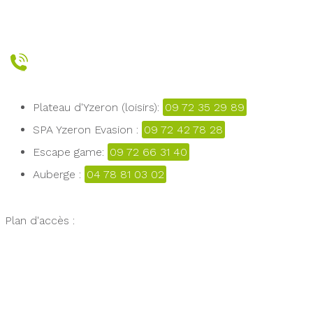
Plateau d'Yzeron (loisirs):
09 72 35 29 89
SPA Yzeron Evasion :
09 72 42 78 28
Escape game:
09 72 66 31 40
Auberge :
04 78 81 03 02
Plan d'accès :