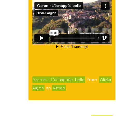
Yzeron : L'échappée belle
from
Olivier
Aiglon
on
Vimeo
.