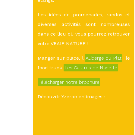
étangs.
Les idées de promenades, randos et
diverses activités sont nombreuses
dans ce lieu où vous pourrez retrouver
votre VRAIE NATURE !
Manger sur place, l'
Auberge du Plat
le
food truck
Les Gaufres de Nanette
Télécharger notre brochure
Découvrir Yzeron en images :