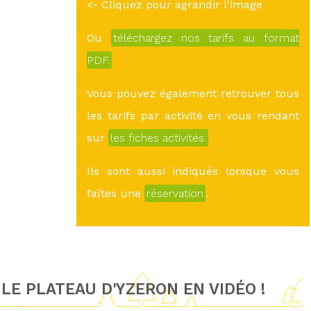
<- Cliquez pour agrandir l'image
Ou
téléchargez nos tarifs au format
PDF.
Vous pouvez également retrouver tous
les tarifs par activité en vous rendant
sur
les fiches activités.
Ils sont aussi indiqués lorsque vous
faîtes une
réservation
.
LE PLATEAU D'YZERON EN VIDÉO !