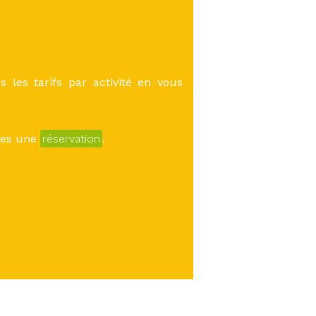
 les tarifs par activité en vous
îtes une
réservation
.