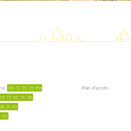
R
rs):
09 72 35 29 89
Plan d'accès :
09 72 42 78 28
66 31 40
3 02