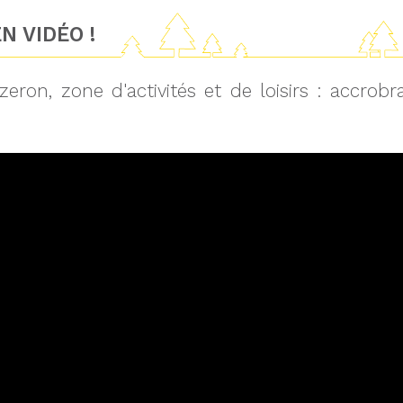
N VIDÉO !
zeron, zone d'activités et de loisirs : accro