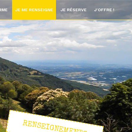
ORME
JE ME RENSEIGNE
JE RÉSERVE
J'OFFRE !
RENSEIGNEMENTS