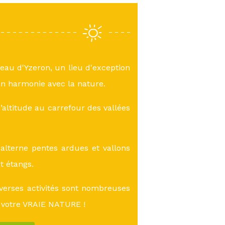
teau d'Yzeron, un lieu d'exception
n harmonie avec la nature.
altitude au carrefour des vallées
lterne pentes ardues et vallons
et étangs.
verses activités sont nombreuses
 votre VRAIE NATURE !