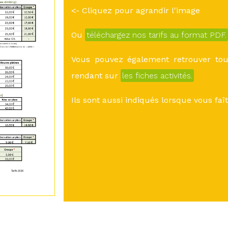
<- Cliquez pour agrandir l'image
Ou
téléchargez nos tarifs au format PDF.
Vous pouvez également retrouver tous
rendant sur
les fiches activités.
Ils sont aussi indiqués lorsque vous fa