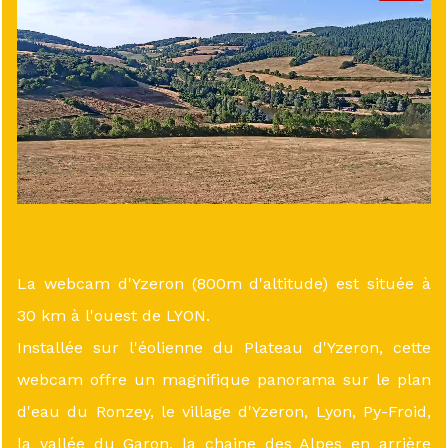
La webcam d'Yzeron (800m d'altitude) est située à
30 km à l'ouest de LYON.
Installée sur l'éolienne du Plateau d'Yzeron, cette
webcam offre un magnifique panorama sur le plan
d'eau du Ronzey, le village d'Yzeron, Lyon, Py-Froid,
la vallée du Garon, la chaine des Alpes en arrière