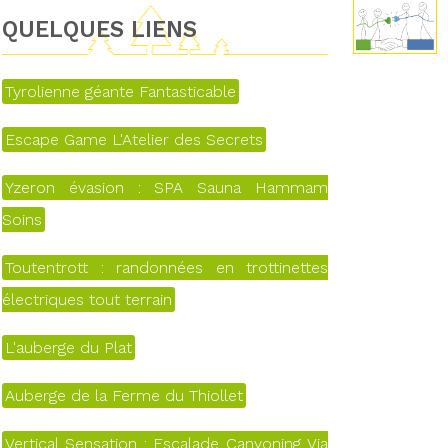
QUELQUES LIENS
Tyrolienne géante Fantasticable
Escape Game L'Atelier des Secrets
Yzeron évasion : SPA Sauna Hammam
Soins
Toutentrott : randonnées en trottinettes
électriques tout terrain
L'auberge du Plat
Auberge de la Ferme du Thiollet
Vertical Sensation : Escalade Canyoning Via