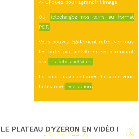
<- Cliquez pour agrandir l'image
Ou
téléchargez nos tarifs au format
PDF.
Vous pouvez également retrouver tous
les tarifs par activité en vous rendant
sur
les fiches activités.
Ils sont aussi indiqués lorsque vous
faîtes une
réservation
.
LE PLATEAU D'YZERON EN VIDÉO !