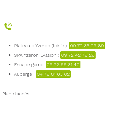
Plateau d'Yzeron (loisirs):
09 72 35 29 89
SPA Yzeron Evasion :
09 72 42 78 28
Escape game:
09 72 66 31 40
Auberge :
04 78 81 03 02
Plan d'accès :