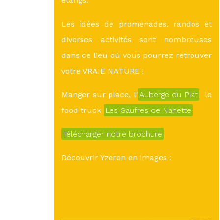
étangs.
Les idées de promenades, randos et
diverses activités sont nombreuses
dans ce lieu où vous pourrez retrouver
votre VRAIE NATURE !
Manger sur place, l'
Auberge du Plat
le
food truck
Les Gaufres de Nanette
Télécharger notre brochure
Découvrir Yzeron en images :