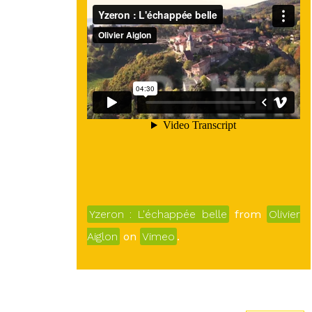
Yzeron : L'échappée belle
from
Olivier
Aiglon
on
Vimeo
.