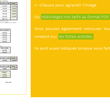
<- Cliquez pour agrandir l'image
Ou
téléchargez nos tarifs au format PDF.
Vous pouvez également retrouver tous
rendant sur
les fiches activités.
Ils sont aussi indiqués lorsque vous fa