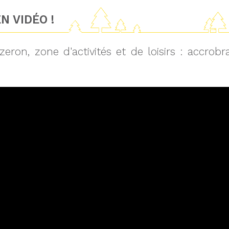
N VIDÉO !
zeron, zone d'activités et de loisirs : accro