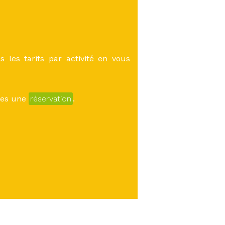
 les tarifs par activité en vous
îtes une
réservation
.