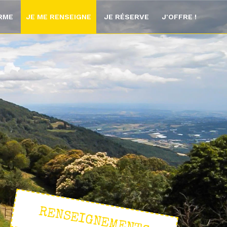
ORME
JE ME RENSEIGNE
JE RÉSERVE
J'OFFRE !
RENSEIGNEMENTS