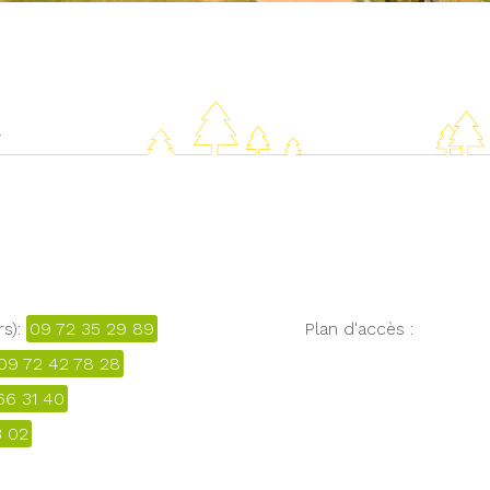
R
rs):
09 72 35 29 89
Plan d'accès :
09 72 42 78 28
66 31 40
3 02