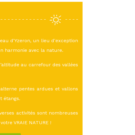
teau d'Yzeron, un lieu d'exception
n harmonie avec la nature.
altitude au carrefour des vallées
lterne pentes ardues et vallons
et étangs.
verses activités sont nombreuses
 votre VRAIE NATURE !