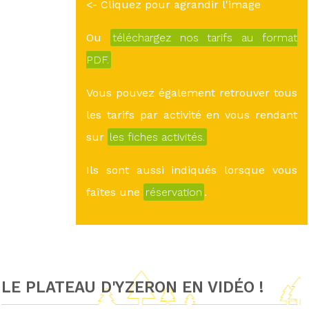
<- Cliquez pour agrandir l'image
Ou
téléchargez nos tarifs au format
PDF.
Vous pouvez également retrouver tous
les tarifs par activité en vous rendant
sur
les fiches activités.
Ils sont aussi indiqués lorsque vous
faîtes une
réservation
.
LE PLATEAU D'YZERON EN VIDÉO !