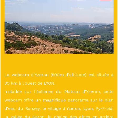
La webcam d'Yzeron (800m d'altitude) est située à
30 km à l'ouest de LYON.
Installée sur l'éolienne du Plateau d'Yzeron, cette
webcam offre un magnifique panorama sur le plan
d'eau du Ronzey, le village d'Yzeron, Lyon, Py-Froid,
la vallée du Garon, la chaine des Alpes en arrière