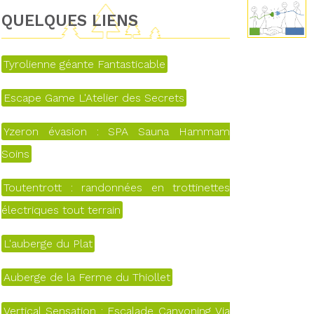
QUELQUES LIENS
Tyrolienne géante Fantasticable
Escape Game L'Atelier des Secrets
Yzeron évasion : SPA Sauna Hammam
Soins
Toutentrott : randonnées en trottinettes
électriques tout terrain
L'auberge du Plat
Auberge de la Ferme du Thiollet
Vertical Sensation : Escalade Canyoning Via