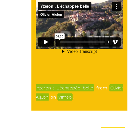
Yzeron : L'échappée belle
from
Olivier
Aiglon
on
Vimeo
.