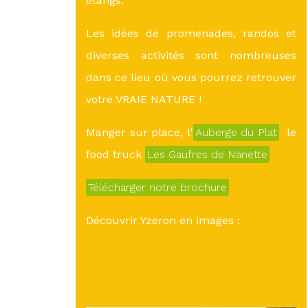
étangs.
Les idées de promenades, randos et
diverses activités sont nombreuses
dans ce lieu où vous pourrez retrouver
votre VRAIE NATURE !
Manger sur place, l'
Auberge du Plat
le
food truck
Les Gaufres de Nanette
Télécharger notre brochure
Découvrir Yzeron en images :