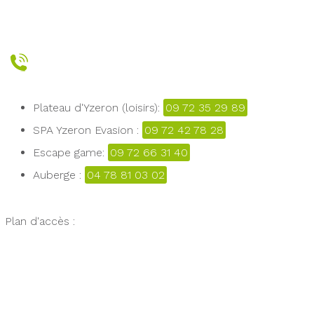
Plateau d'Yzeron (loisirs):
09 72 35 29 89
SPA Yzeron Evasion :
09 72 42 78 28
Escape game:
09 72 66 31 40
Auberge :
04 78 81 03 02
Plan d'accès :