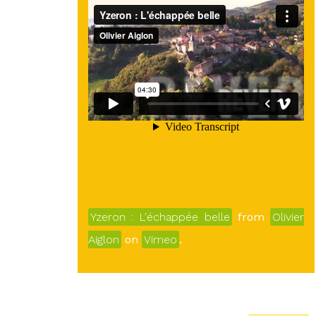
Yzeron : L'échappée belle
from
Olivier
Aiglon
on
Vimeo
.