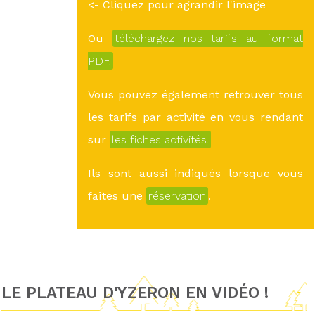
<- Cliquez pour agrandir l'image
Ou
téléchargez nos tarifs au format
PDF.
Vous pouvez également retrouver tous
les tarifs par activité en vous rendant
sur
les fiches activités.
Ils sont aussi indiqués lorsque vous
faîtes une
réservation
.
LE PLATEAU D'YZERON EN VIDÉO !