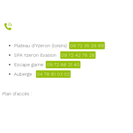
Plateau d'Yzeron (loisirs):
09 72 35 29 89
SPA Yzeron Evasion :
09 72 42 78 28
Escape game:
09 72 66 31 40
Auberge :
04 78 81 03 02
Plan d'accès :