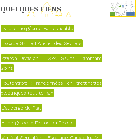
QUELQUES LIENS
Tyrolienne géante Fantasticable
Escape Game L'Atelier des Secrets
Yzeron évasion : SPA Sauna Hammam
Soins
Toutentrott : randonnées en trottinettes
électriques tout terrain
L'auberge du Plat
Auberge de la Ferme du Thiollet
Vertical Sensation : Escalade Canyoning Via