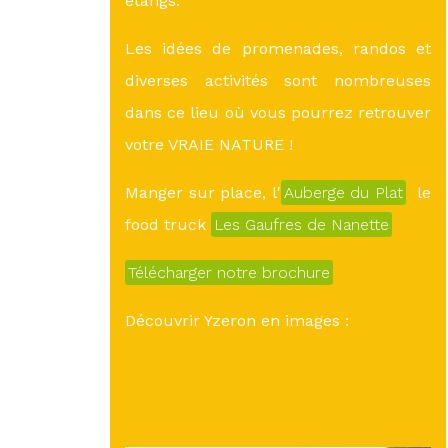
étangs.
Les idées de promenades, randos et
diverses activités sont nombreuses
dans ce lieu où vous pourrez retrouver
votre VRAIE NATURE !
Manger sur place, l'
Auberge du Plat
le
food truck
Les Gaufres de Nanette
Télécharger notre brochure
Découvrir Yzeron en images :