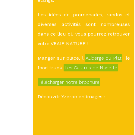
étangs.
Les idées de promenades, randos et
diverses activités sont nombreuses
dans ce lieu où vous pourrez retrouver
votre VRAIE NATURE !
Manger sur place, l'
Auberge du Plat
le
food truck
Les Gaufres de Nanette
Télécharger notre brochure
Découvrir Yzeron en images :