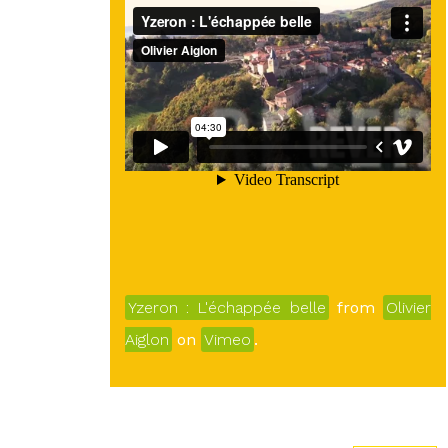
Yzeron : L'échappée belle
from
Olivier
Aiglon
on
Vimeo
.