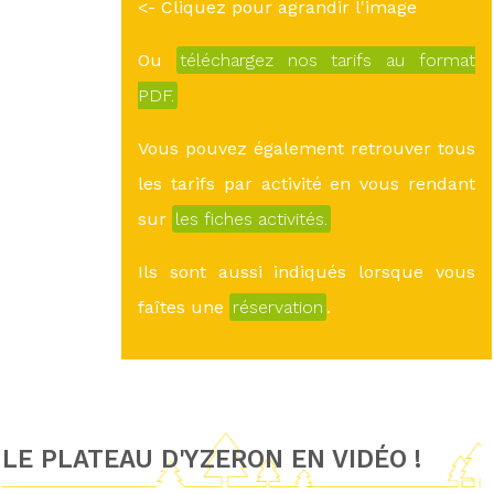
<- Cliquez pour agrandir l'image
Ou
téléchargez nos tarifs au format
PDF.
Vous pouvez également retrouver tous
les tarifs par activité en vous rendant
sur
les fiches activités.
Ils sont aussi indiqués lorsque vous
faîtes une
réservation
.
LE PLATEAU D'YZERON EN VIDÉO !