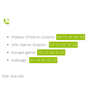
Plateau d'Yzeron (loisirs):
09 72 35 29 89
SPA Yzeron Evasion :
09 72 42 78 28
Escape game:
09 72 66 31 40
Auberge :
04 78 81 03 02
Plan d'accès :