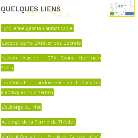
QUELQUES LIENS
Tyrolienne géante Fantasticable
Escape Game L'Atelier des Secrets
Yzeron évasion : SPA Sauna Hammam
Soins
Toutentrott : randonnées en trottinettes
électriques tout terrain
L'auberge du Plat
Auberge de la Ferme du Thiollet
Vertical Sensation : Escalade Canyoning Via