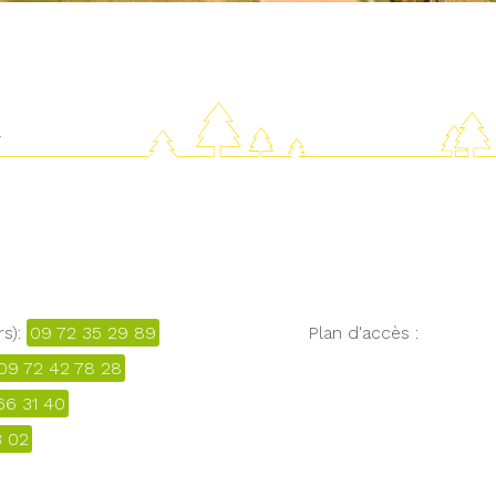
R
rs):
09 72 35 29 89
Plan d'accès :
09 72 42 78 28
66 31 40
3 02