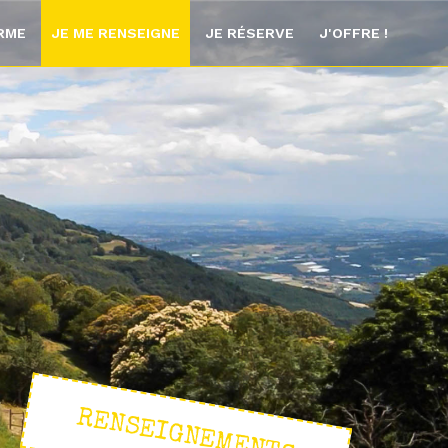
ORME
JE ME RENSEIGNE
JE RÉSERVE
J'OFFRE !
RENSEIGNEMENTS