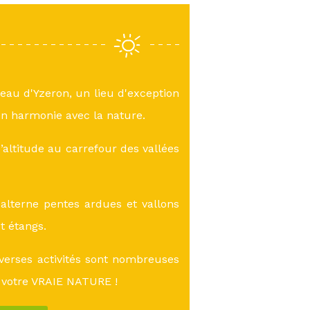
teau d'Yzeron, un lieu d'exception
n harmonie avec la nature.
altitude au carrefour des vallées
lterne pentes ardues et vallons
et étangs.
verses activités sont nombreuses
 votre VRAIE NATURE !