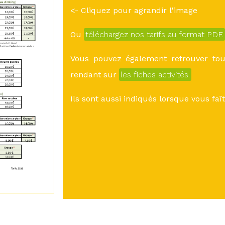
<- Cliquez pour agrandir l'image
Ou
téléchargez nos tarifs au format PDF.
Vous pouvez également retrouver tous
rendant sur
les fiches activités.
Ils sont aussi indiqués lorsque vous fa