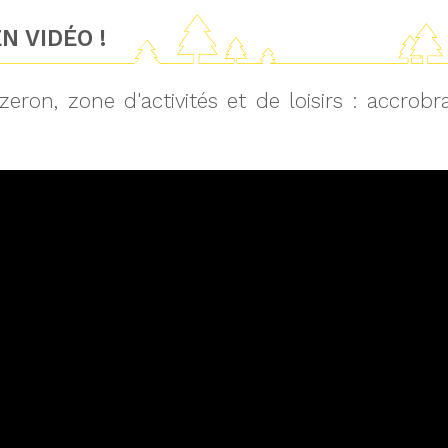
N VIDÉO !
zeron, zone d'activités et de loisirs : accro