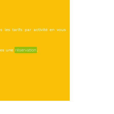
 les tarifs par activité en vous
îtes une
réservation
.