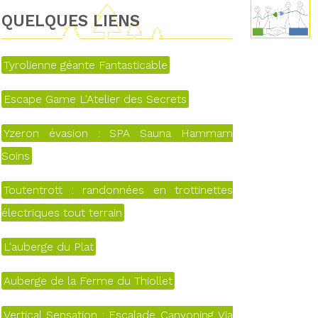
QUELQUES LIENS
Tyrolienne géante Fantasticable
Escape Game L'Atelier des Secrets
Yzeron évasion : SPA Sauna Hammam
Soins
Toutentrott : randonnées en trottinettes
électriques tout terrain
L'auberge du Plat
Auberge de la Ferme du Thiollet
Vertical Sensation : Escalade Canyoning Via