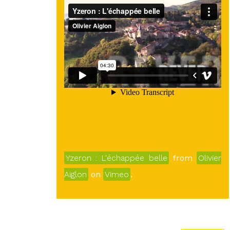
Yzeron : L'échappée belle
from
Olivier
Aiglon
on
Vimeo
.