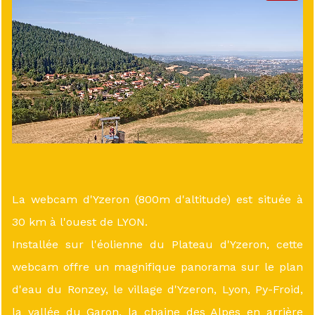
La webcam d'Yzeron (800m d'altitude) est située à
30 km à l'ouest de LYON.
Installée sur l'éolienne du Plateau d'Yzeron, cette
webcam offre un magnifique panorama sur le plan
d'eau du Ronzey, le village d'Yzeron, Lyon, Py-Froid,
la vallée du Garon, la chaine des Alpes en arrière