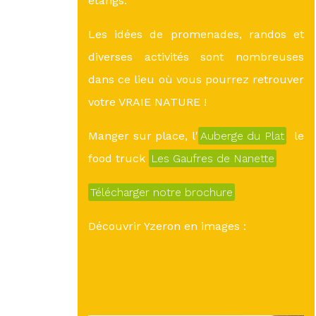
étangs.
Les idées de promenades, randos et
diverses activités sont nombreuses
dans ce lieu où vous pourrez retrouver
votre VRAIE NATURE !
Manger sur place, l'
Auberge du Plat
le
food truck
Les Gaufres de Nanette
Télécharger notre brochure
Découvrir Yzeron en images :