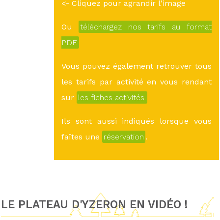
<- Cliquez pour agrandir l'image
Ou
téléchargez nos tarifs au format
PDF.
Vous pouvez également retrouver tous
les tarifs par activité en vous rendant
sur
les fiches activités.
Ils sont aussi indiqués lorsque vous
faîtes une
réservation
.
LE PLATEAU D'YZERON EN VIDÉO !