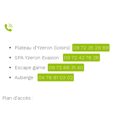
Plateau d'Yzeron (loisirs):
09 72 35 29 89
SPA Yzeron Evasion :
09 72 42 78 28
Escape game:
09 72 66 31 40
Auberge :
04 78 81 03 02
Plan d'accès :