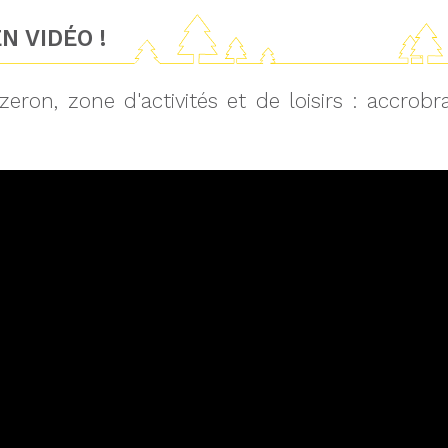
N VIDÉO !
zeron, zone d'activités et de loisirs : accro