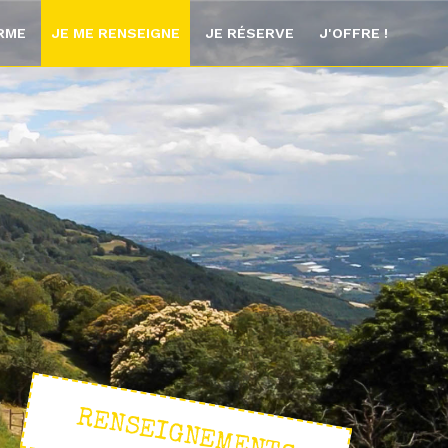
ORME
JE ME RENSEIGNE
JE RÉSERVE
J'OFFRE !
RENSEIGNEMENTS