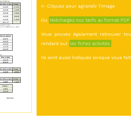
<- Cliquez pour agrandir l'image
Ou
téléchargez nos tarifs au format PDF.
Vous pouvez également retrouver tous
rendant sur
les fiches activités.
Ils sont aussi indiqués lorsque vous fa