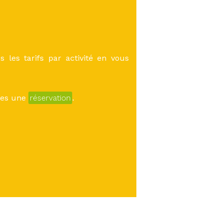
 les tarifs par activité en vous
îtes une
réservation
.