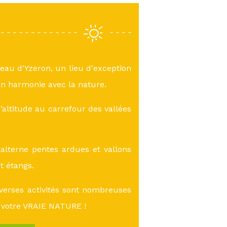
teau d'Yzeron, un lieu d'exception
n harmonie avec la nature.
altitude au carrefour des vallées
lterne pentes ardues et vallons
et étangs.
verses activités sont nombreuses
 votre VRAIE NATURE !