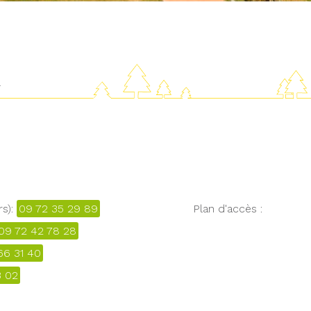
R
rs):
09 72 35 29 89
Plan d'accès :
09 72 42 78 28
66 31 40
3 02