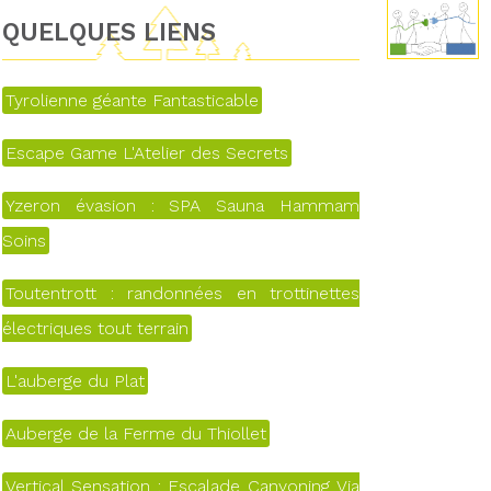
QUELQUES LIENS
Tyrolienne géante Fantasticable
Escape Game L'Atelier des Secrets
Yzeron évasion : SPA Sauna Hammam
Soins
Toutentrott : randonnées en trottinettes
électriques tout terrain
L'auberge du Plat
Auberge de la Ferme du Thiollet
Vertical Sensation : Escalade Canyoning Via