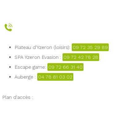
Plateau d'Yzeron (loisirs):
09 72 35 29 89
SPA Yzeron Evasion :
09 72 42 78 28
Escape game:
09 72 66 31 40
Auberge :
04 78 81 03 02
Plan d'accès :