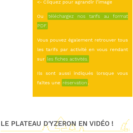
<- Cliquez pour agrandir l'image
Ou
téléchargez nos tarifs au format
PDF.
Vous pouvez également retrouver tous
les tarifs par activité en vous rendant
sur
les fiches activités.
Ils sont aussi indiqués lorsque vous
faîtes une
réservation
.
LE PLATEAU D'YZERON EN VIDÉO !