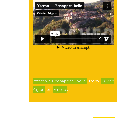
Yzeron : L'échappée belle
from
Olivier
Aiglon
on
Vimeo
.