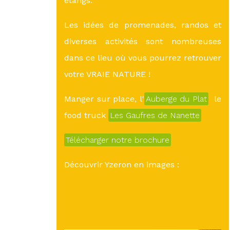
étangs.
Les idées de promenades, randos et
diverses activités sont nombreuses
dans ce lieu où vous pourrez retrouver
votre VRAIE NATURE !
Manger sur place, l'
Auberge du Plat
le
food truck
Les Gaufres de Nanette
Télécharger notre brochure
Découvrir Yzeron en images :