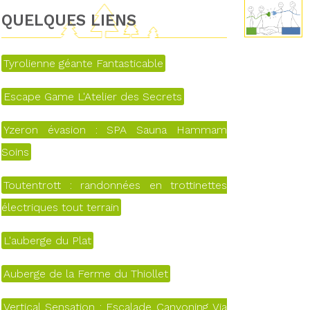
QUELQUES LIENS
Tyrolienne géante Fantasticable
Escape Game L'Atelier des Secrets
Yzeron évasion : SPA Sauna Hammam
Soins
Toutentrott : randonnées en trottinettes
électriques tout terrain
L'auberge du Plat
Auberge de la Ferme du Thiollet
Vertical Sensation : Escalade Canyoning Via