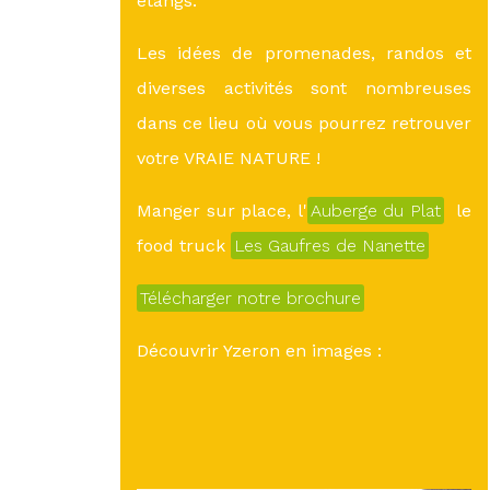
étangs.
Les idées de promenades, randos et
diverses activités sont nombreuses
dans ce lieu où vous pourrez retrouver
votre VRAIE NATURE !
Manger sur place, l'
Auberge du Plat
le
food truck
Les Gaufres de Nanette
Télécharger notre brochure
Découvrir Yzeron en images :