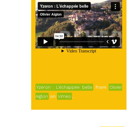
Yzeron : L'échappée belle
from
Olivier
Aiglon
on
Vimeo
.