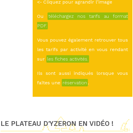
<- Cliquez pour agrandir l'image
Ou
téléchargez nos tarifs au format
PDF.
Vous pouvez également retrouver tous
les tarifs par activité en vous rendant
sur
les fiches activités.
Ils sont aussi indiqués lorsque vous
faîtes une
réservation
.
LE PLATEAU D'YZERON EN VIDÉO !