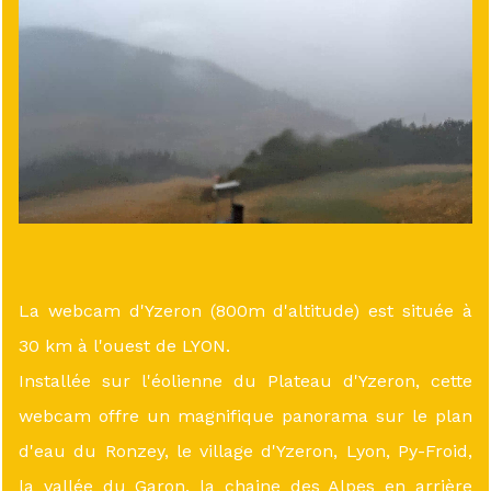
La webcam d'Yzeron (800m d'altitude) est située à
30 km à l'ouest de LYON.
Installée sur l'éolienne du Plateau d'Yzeron, cette
webcam offre un magnifique panorama sur le plan
d'eau du Ronzey, le village d'Yzeron, Lyon, Py-Froid,
la vallée du Garon, la chaine des Alpes en arrière