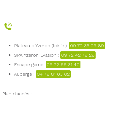
Plateau d'Yzeron (loisirs):
09 72 35 29 89
SPA Yzeron Evasion :
09 72 42 78 28
Escape game:
09 72 66 31 40
Auberge :
04 78 81 03 02
Plan d'accès :