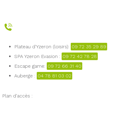
Plateau d'Yzeron (loisirs):
09 72 35 29 89
SPA Yzeron Evasion :
09 72 42 78 28
Escape game:
09 72 66 31 40
Auberge :
04 78 81 03 02
Plan d'accès :