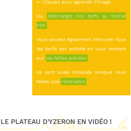
<- Cliquez pour agrandir l'image
Ou
téléchargez nos tarifs au format
PDF.
Vous pouvez également retrouver tous
les tarifs par activité en vous rendant
sur
les fiches activités.
Ils sont aussi indiqués lorsque vous
faîtes une
réservation
.
LE PLATEAU D'YZERON EN VIDÉO !