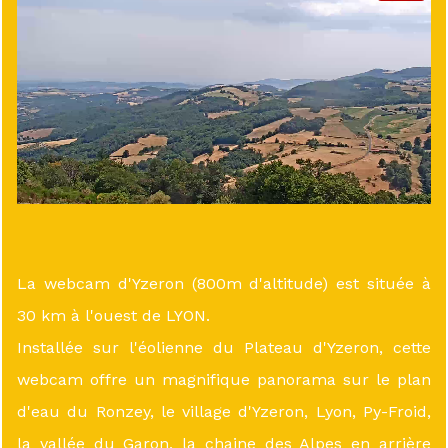
La webcam d'Yzeron (800m d'altitude) est située à
30 km à l'ouest de LYON.
Installée sur l'éolienne du Plateau d'Yzeron, cette
webcam offre un magnifique panorama sur le plan
d'eau du Ronzey, le village d'Yzeron, Lyon, Py-Froid,
la vallée du Garon, la chaine des Alpes en arrière