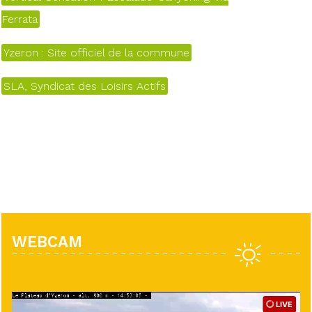
Ferrata
Yzeron : Site officiel de la commune
SLA, Syndicat des Loisirs Actifs
WEBCAM