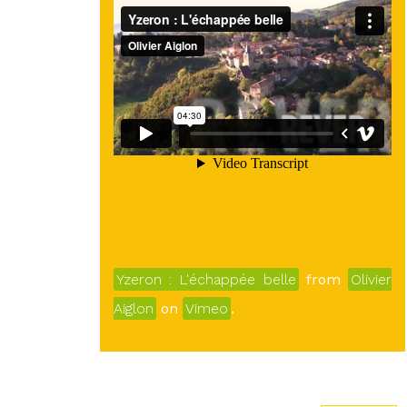
Yzeron : L'échappée belle
from
Olivier
Aiglon
on
Vimeo
.