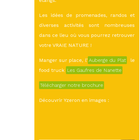
étangs.
Les idées de promenades, randos et
diverses activités sont nombreuses
dans ce lieu où vous pourrez retrouver
votre VRAIE NATURE !
Manger sur place, l'
Auberge du Plat
le
food truck
Les Gaufres de Nanette
Télécharger notre brochure
Découvrir Yzeron en images :