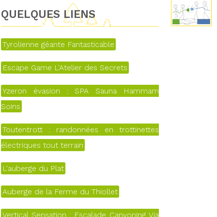
QUELQUES LIENS
Tyrolienne géante Fantasticable
Escape Game L'Atelier des Secrets
Yzeron évasion : SPA Sauna Hammam
Soins
Toutentrott : randonnées en trottinettes
électriques tout terrain
L'auberge du Plat
Auberge de la Ferme du Thiollet
Vertical Sensation : Escalade Canyoning Via