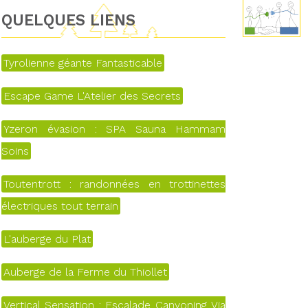
QUELQUES LIENS
Tyrolienne géante Fantasticable
Escape Game L'Atelier des Secrets
Yzeron évasion : SPA Sauna Hammam
Soins
Toutentrott : randonnées en trottinettes
électriques tout terrain
L'auberge du Plat
Auberge de la Ferme du Thiollet
Vertical Sensation : Escalade Canyoning Via