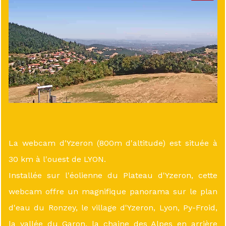
La webcam d'Yzeron (800m d'altitude) est située à
30 km à l'ouest de LYON.
Installée sur l'éolienne du Plateau d'Yzeron, cette
webcam offre un magnifique panorama sur le plan
d'eau du Ronzey, le village d'Yzeron, Lyon, Py-Froid,
la vallée du Garon, la chaine des Alpes en arrière