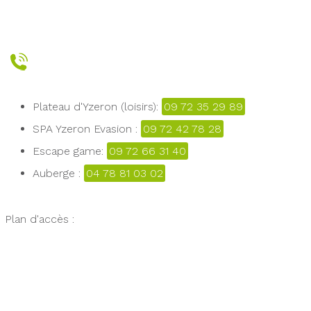
Plateau d'Yzeron (loisirs):
09 72 35 29 89
SPA Yzeron Evasion :
09 72 42 78 28
Escape game:
09 72 66 31 40
Auberge :
04 78 81 03 02
Plan d'accès :