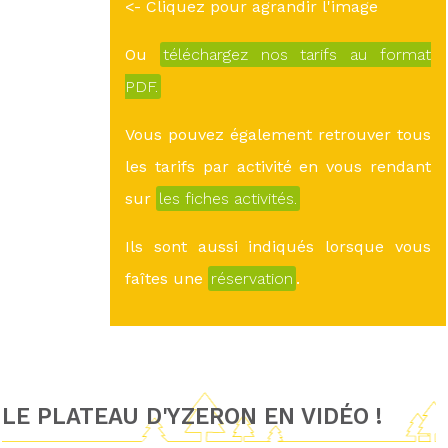
<- Cliquez pour agrandir l'image
Ou
téléchargez nos tarifs au format
PDF.
Vous pouvez également retrouver tous
les tarifs par activité en vous rendant
sur
les fiches activités.
Ils sont aussi indiqués lorsque vous
faîtes une
réservation
.
LE PLATEAU D'YZERON EN VIDÉO !