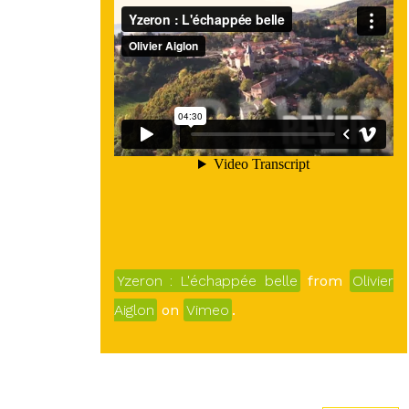
Yzeron : L'échappée belle
from
Olivier
Aiglon
on
Vimeo
.