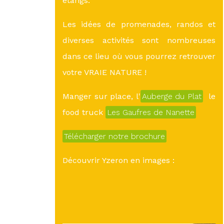
étangs.
Les idées de promenades, randos et
diverses activités sont nombreuses
dans ce lieu où vous pourrez retrouver
votre VRAIE NATURE !
Manger sur place, l'
Auberge du Plat
le
food truck
Les Gaufres de Nanette
Télécharger notre brochure
Découvrir Yzeron en images :