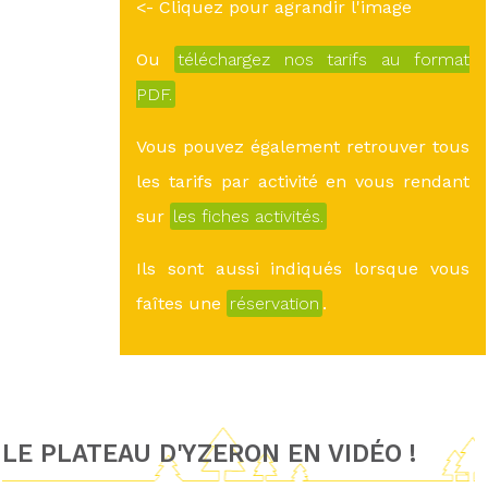
<- Cliquez pour agrandir l'image
Ou
téléchargez nos tarifs au format
PDF.
Vous pouvez également retrouver tous
les tarifs par activité en vous rendant
sur
les fiches activités.
Ils sont aussi indiqués lorsque vous
faîtes une
réservation
.
LE PLATEAU D'YZERON EN VIDÉO !