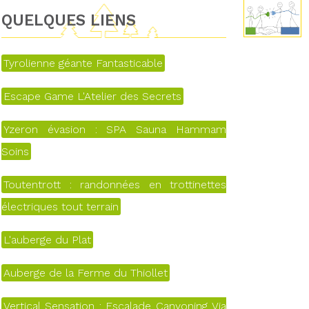
QUELQUES LIENS
Tyrolienne géante Fantasticable
Escape Game L'Atelier des Secrets
Yzeron évasion : SPA Sauna Hammam
Soins
Toutentrott : randonnées en trottinettes
électriques tout terrain
L'auberge du Plat
Auberge de la Ferme du Thiollet
Vertical Sensation : Escalade Canyoning Via