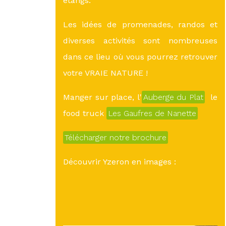
étangs.
Les idées de promenades, randos et
diverses activités sont nombreuses
dans ce lieu où vous pourrez retrouver
votre VRAIE NATURE !
Manger sur place, l'
Auberge du Plat
le
food truck
Les Gaufres de Nanette
Télécharger notre brochure
Découvrir Yzeron en images :