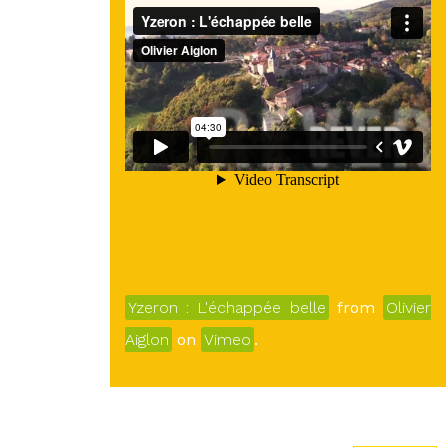
Yzeron : L'échappée belle
from
Olivier
Aiglon
on
Vimeo
.