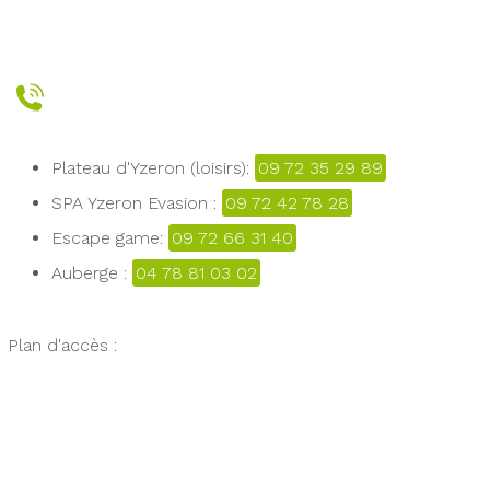
Plateau d'Yzeron (loisirs):
09 72 35 29 89
SPA Yzeron Evasion :
09 72 42 78 28
Escape game:
09 72 66 31 40
Auberge :
04 78 81 03 02
Plan d'accès :