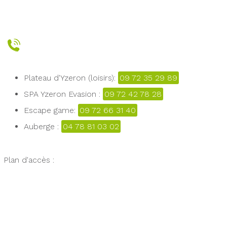
Plateau d'Yzeron (loisirs):
09 72 35 29 89
SPA Yzeron Evasion :
09 72 42 78 28
Escape game:
09 72 66 31 40
Auberge :
04 78 81 03 02
Plan d'accès :