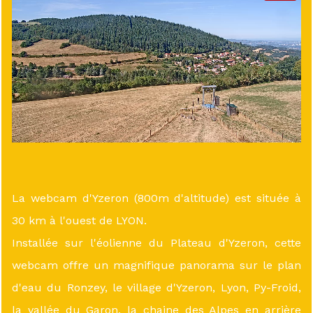
La webcam d'Yzeron (800m d'altitude) est située à
30 km à l'ouest de LYON.
Installée sur l'éolienne du Plateau d'Yzeron, cette
webcam offre un magnifique panorama sur le plan
d'eau du Ronzey, le village d'Yzeron, Lyon, Py-Froid,
la vallée du Garon, la chaine des Alpes en arrière