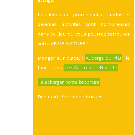
étangs.
Les idées de promenades, randos et
diverses activités sont nombreuses
dans ce lieu où vous pourrez retrouver
votre VRAIE NATURE !
Manger sur place, l'
Auberge du Plat
le
food truck
Les Gaufres de Nanette
Télécharger notre brochure
Découvrir Yzeron en images :