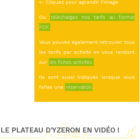
<- Cliquez pour agrandir l'image
Ou
téléchargez nos tarifs au format
PDF.
Vous pouvez également retrouver tous
les tarifs par activité en vous rendant
sur
les fiches activités.
Ils sont aussi indiqués lorsque vous
faîtes une
réservation
.
LE PLATEAU D'YZERON EN VIDÉO !