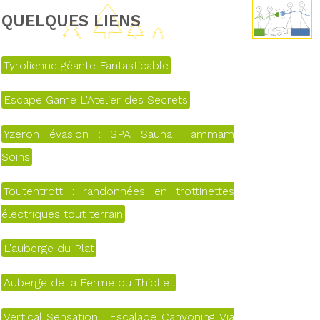
QUELQUES LIENS
Tyrolienne géante Fantasticable
Escape Game L'Atelier des Secrets
Yzeron évasion : SPA Sauna Hammam
Soins
Toutentrott : randonnées en trottinettes
électriques tout terrain
L'auberge du Plat
Auberge de la Ferme du Thiollet
Vertical Sensation : Escalade Canyoning Via