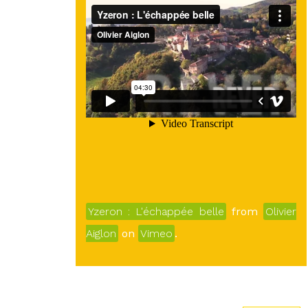
Yzeron : L'échappée belle
from
Olivier
Aiglon
on
Vimeo
.