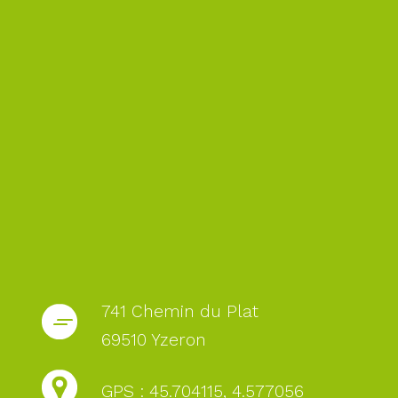
741 Chemin du Plat
69510 Yzeron
GPS : 45.704115, 4.577056