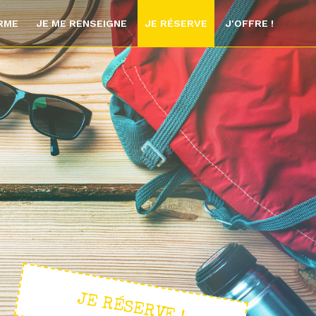
ORME
JE ME RENSEIGNE
JE RÉSERVE
J'OFFRE !
JE RÉSERVE !