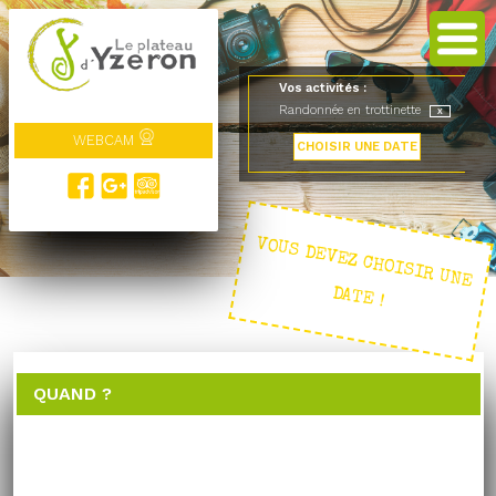
Vos activités :
Randonnée en trottinette
WEBCAM
CHOISIR UNE DATE
VOUS DEVEZ CHOISIR UNE
DATE !
QUAND ?